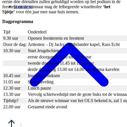
eerste drie drietallen zullen gehuldigd worden op het podium in de
Sponsoren
feesttent en de winnaar mag de felbegeerde wisseltrofee
‘het
Sjötje’
voor één jaar mee naar huis nemen.
Dagprogramma
Tijd
Onderdeel
9.30 uur
Openen feestterrein en feesttent
Door de dag:
Artiesten: - Dj Jacky , Mährlander kapel, Rass Echt
10.30 uur
Start Jeugdschieten
eerste doorgang 10.30 tot 11.30 uur
tweede doorgang 11.45 tot 12.45 uur
derde doorgang 13.00 tot 14.00 uur daarna kavelen
10.45 uur
Inschieten buksen
11.05 uur
Start Kaveling
12.30 uur
Lunch pauze
13.30 uur
Vervolg schietwedstijd met de grote buks tot de winnaa
Tijdstip?
Als de nieuwe winnaar van het OLS bekend is, zal 1 uur
22.00 uur
Geraamd einde avond
Info