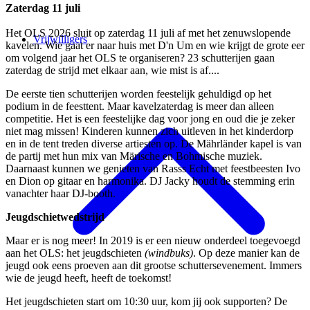
Zaterdag 11 juli
Het OLS 2026 sluit op zaterdag 11 juli af met het zenuwslopende
Vrijwilligers
kavelen. Wie gaat er naar huis met D'n Um en wie krijgt de grote eer
om volgend jaar het OLS te organiseren? 23 schutterijen gaan
zaterdag de strijd met elkaar aan, wie mist is af....
De eerste tien schutterijen worden feestelijk gehuldigd op het
podium in de feesttent. Maar kavelzaterdag is meer dan alleen
competitie. Het is een feestelijke dag voor jong en oud die je zeker
niet mag missen! Kinderen kunnen zich uitleven in het kinderdorp
en in de tent treden diverse artiesten op. De Mährländer kapel is van
de partij met hun mix van Märische en Bohmische muziek.
Daarnaast kunnen we genieten van Rasss Echt met feestbeesten Ivo
en Dion op gitaar en harmonika. DJ Jacky houdt de stemming erin
vanachter haar DJ-booth.
Jeugdschietwedstrijd
Maar er is nog meer! In 2019 is er een nieuw onderdeel toegevoegd
aan het OLS: het jeugdschieten
(windbuks)
. Op deze manier kan de
jeugd ook eens proeven aan dit grootse schuttersevenement. Immers
wie de jeugd heeft, heeft de toekomst!
Het jeugdschieten start om 10:30 uur, kom jij ook supporten? De