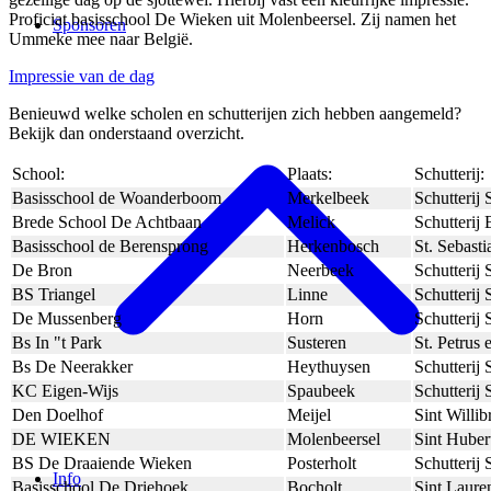
Proficiat basisschool De Wieken uit Molenbeersel. Zij namen het
Sponsoren
Ummeke mee naar België.
Impressie van de dag
Benieuwd welke scholen en schutterijen zich hebben aangemeld?
Bekijk dan onderstaand overzicht.
School:
Plaats:
Schutterij:
Basisschool de Woanderboom
Merkelbeek
Schutterij
Brede School De Achtbaan
Melick
Schutterij
Basisschool de Berensprong
Herkenbosch
St. Sebast
De Bron
Neerbeek
Schutterij
BS Triangel
Linne
Schutterij 
De Mussenberg
Horn
Schutterij
Bs In "t Park
Susteren
St. Petrus 
Bs De Neerakker
Heythuysen
Schutterij
KC Eigen-Wijs
Spaubeek
Schutterij
Den Doelhof
Meijel
Sint Willib
DE WIEKEN
Molenbeersel
Sint Huber
BS De Draaiende Wieken
Posterholt
Schutterij
Info
Basisschool De Driehoek
Bocholt
Sint Laure