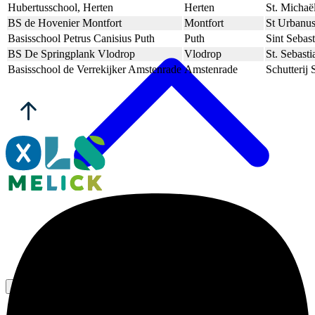
Hubertusschool, Herten
Herten
St. Michaë
BS de Hovenier Montfort
Montfort
St Urbanus
Basisschool Petrus Canisius Puth
Puth
Sint Sebas
BS De Springplank Vlodrop
Vlodrop
St. Sebast
Basisschool de Verrekijker Amstenrade
Amstenrade
Schutterij
Bereikbaarheid OLS