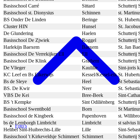
Basisschool Carré
Sittard
Schutterij 
Basisschool st. Dionysius
Schinnen
st. Martin
BS Onder De Linden
Beringe
St. Hubert
Cluster HIN
Hunsel
St. Jacobu
De Glundering
Haelen
Schutterij 
Basisschool De Zjwiek
Roggel
Schutterij 
Harlekijn Baexem
Baexem
St. Jan Ba
Basisschool De Verrekijker Ell
Ell
Schutterij 
Basisschool De Klink
Grathem
Schutterij 
De Vlieger
Kaulille
Sint-joris k
KC Leef en Bs Eikerwijs
Kessel/Kessel-eik
St. Hubert
Bs de Sleye
Heel
St Sebasti
BS. De Kwir
Neer
St. Sebast
VBS De Kei
Bree-Beek
Sint-Catha
BS 't Kempke
Sint Odiliënberg
Schutterij 
Basisschool Swentibold
Born
St Martinu
Basisschool de Kingbeek
Papenhoven
st. Willib
bs de Lemborgh Limbricht
Limbricht
st salvius 
Foto's
Helibel Sint-Huibrechts-Lille
Lille
Sint-Sebast
Basisschool 't Kirkeveldsje Schimmert
Schimmert
Schutterij