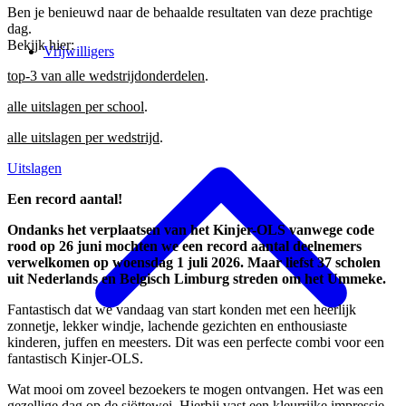
Ben je benieuwd naar de behaalde resultaten van deze prachtige
dag.
Bekijk hier:
Vrijwilligers
top-3 van alle wedstrijdonderdelen
.
alle uitslagen per school
.
alle uitslagen per wedstrijd
.
Uitslagen
Een record aantal!
Ondanks het verplaatsen van het Kinjer-OLS vanwege code
rood op 26 juni mochten we een record aantal deelnemers
verwelkomen op woensdag 1 juli 2026. Maar liefst 37 scholen
uit Nederlands en Belgisch Limburg streden om het Ummeke.
Fantastisch dat we vandaag van start konden met een heerlijk
zonnetje, lekker windje, lachende gezichten en enthousiaste
kinderen, juffen en meesters. Dit was een perfecte combi voor een
fantastisch Kinjer-OLS.
Wat mooi om zoveel bezoekers te mogen ontvangen. Het was een
gezellige dag op de sjöttewei. Hierbij vast een kleurrijke impressie.